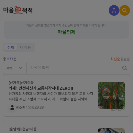
마을의 문제를 발견하기 위해 주민들이 함께 의제를 이야기 합니다.
마을의제
전체
내 마을
총
277
건
최신순
공감순
제목
[신가동]신가마을
의제1 안전하신가 교통사각지대 ZERO!!
신가동의 차량과 보행자의 시야가 확보되지 않은 교통 사각
지대를 주민고 함께 조사하고, 사고 위험이 높은 지역에 반
사경을 설치
박소영
2026.08.05
0
0
[운암1동]운암1마을