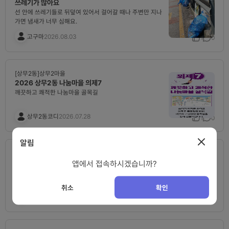
쓰레기가 많아요
선 안에 쓰레기들로 뒤덮여 있어서 걸어갈 때나 주변만 지나
가면 냄새가 너무 심해요.
고구마
2026.08.03
1
0
[상무2동]상무2마을
2026 상무2동 나눔마을 의제7
깨끗하고 쾌적한 나눔마을 골목길
상무2동코디
2026.07.28
1
0
알림
[상무2동]상무2마을
앱에서 접속하시겠습니까?
2026 상무2동 나눔마을 의제6
든든한 아침, 활기찬 등굣길
취소
확인
상무2동코디
2026.07.28
0
0